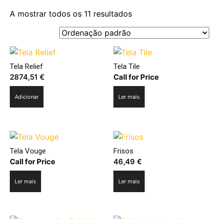
A mostrar todos os 11 resultados
Tela Relief
Tela Tile
2874,51
€
Call for Price
Adicionar
Ler mais
Tela Vouge
Frisos
Call for Price
46,49
€
Ler mais
Ler mais