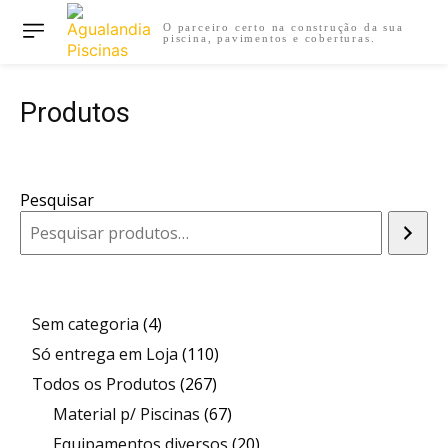
O parceiro certo na construção da sua
piscina, pavimentos e coberturas.
Produtos
Pesquisar
4
Sem categoria
4
produtos
110
Só entrega em Loja
110
267
produtos
Todos os Produtos
267
produtos
67
Material p/ Piscinas
67
produtos
20
Equipamentos diversos
20