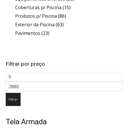
15
produtos
Coberturas p/ Piscina
15
86
produtos
Produtos p/ Piscina
86
63
produtos
Exterior da Piscina
63
23
produtos
Pavimentos
23
produtos
Filtrar por preço
Preço
mínimo
Preço
máximo
Filtrar
Tela Armada