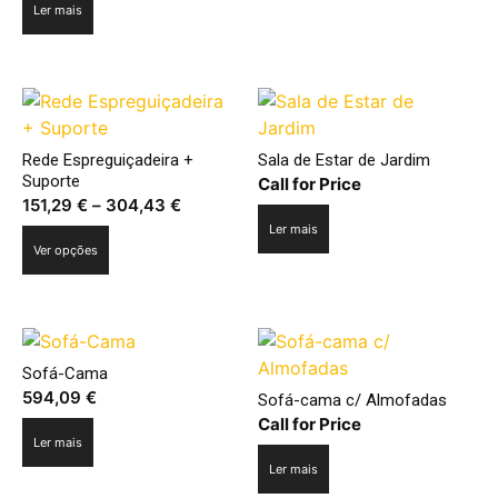
Ler mais
Rede Espreguiçadeira +
Sala de Estar de Jardim
Suporte
Call for Price
Price
151,29
€
–
304,43
€
range:
Ler mais
This
Ver opções
151,29 €
product
through
has
304,43 €
multiple
variants.
The
Sofá-Cama
594,09
€
options
Sofá-cama c/ Almofadas
Call for Price
may
Ler mais
be
Ler mais
chosen