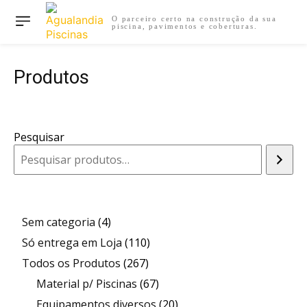
O parceiro certo na construção da sua
piscina, pavimentos e coberturas.
Produtos
Pesquisar
4
Sem categoria
4
produtos
110
Só entrega em Loja
110
267
produtos
Todos os Produtos
267
produtos
67
Material p/ Piscinas
67
produtos
20
Equipamentos diversos
20