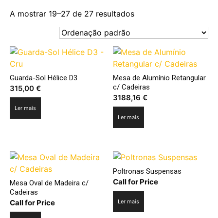
A mostrar 19–27 de 27 resultados
Guarda-Sol Hélice D3
Mesa de Alumínio Retangular
c/ Cadeiras
315,00
€
3188,16
€
Ler mais
Ler mais
Poltronas Suspensas
Call for Price
Mesa Oval de Madeira c/
Cadeiras
Call for Price
Ler mais