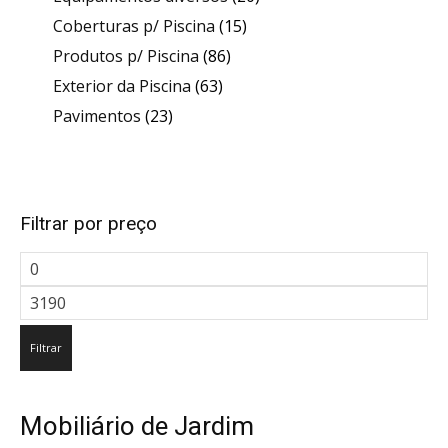
15
produtos
Coberturas p/ Piscina
15
86
produtos
Produtos p/ Piscina
86
63
produtos
Exterior da Piscina
63
23
produtos
Pavimentos
23
produtos
Filtrar por preço
Preço
mínimo
Preço
máximo
Filtrar
Mobiliário de Jardim