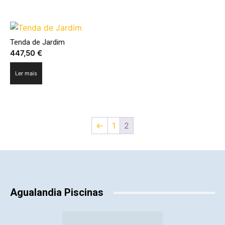
on
the
product
page
Tenda de Jardim
447,50
€
Ler mais
←
1
2
Agualandia Piscinas