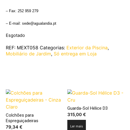
– Fax: 252 959 279
– E-mail: sede@agualandia.pt
Esgotado
REF:
MEXT058
Categorias:
Exterior da Piscina
,
Mobiliário de Jardim
,
Só entrega em Loja
Produtos Relacionados
Guarda-Sol Hélice D3
315,00
€
Colchões para
Espreguiçadeiras
79,34
€
Ler mais