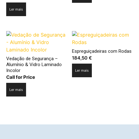
Ler mais
Espreguiçadeiras com Rodas
184,50
€
Vedação de Segurança –
Alumínio & Vidro Laminado
Incolor
Ler mais
Call for Price
Ler mais