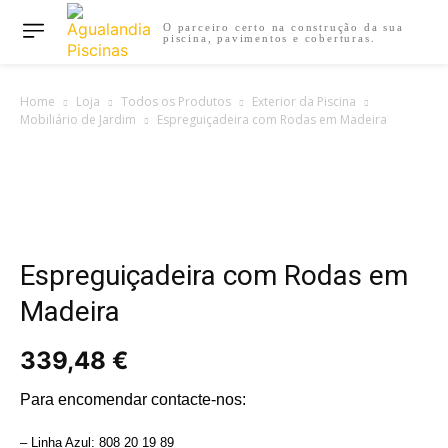
O parceiro certo na construção da sua
piscina, pavimentos e coberturas.
Home
Loja
Todos os Produtos
Exterior da Piscina
Mobiliário de Jardim
Espreguiçadeira com Rodas em Madeira
Espreguiçadeira com Rodas em
Madeira
339,48
€
Para encomendar contacte-nos:
– Linha Azul: 808 20 19 89